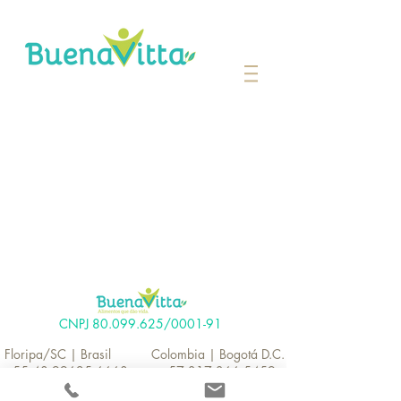
CNPJ
80.099.625
/0001-91
Floripa/SC | Brasil
Colombia | Bogotá D.C.
+55 48 99625 6668
+57
317 366 5459